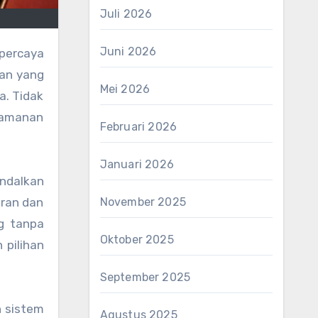
Juli 2026
Juni 2026
percaya
han yang
Mei 2026
a. Tidak
keamanan
Februari 2026
Januari 2026
andalkan
November 2025
ran dan
ng tanpa
Oktober 2025
pilihan
September 2025
 sistem
Agustus 2025