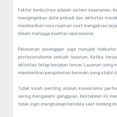
Faktor berikutnya adalah sistem keamanan. K
menginginkan data pribadi dan aktivitas merek
memberikan rasa nyaman saat mengakses layana
dalam menjaga kualitas operasional.
Pelayanan pelanggan juga menjadi indikato
profesionalisme sebuah layanan. Ketika ter
aktivitas tetap berjalan lancar. Layanan yang
memberikan pengalaman bermain yang stabil 
Tidak kalah penting adalah konsistensi perf
sering mengalami gangguan. Kestabilan ini m
tidak ingin menghadapi kendala saat sedang 