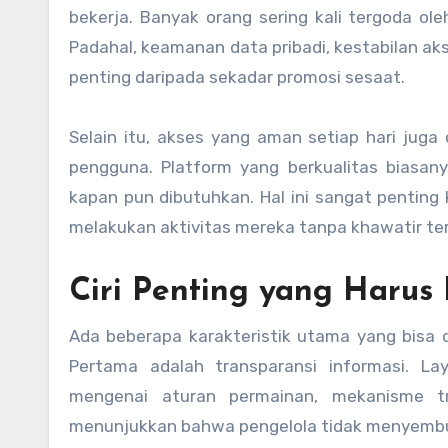
bekerja. Banyak orang sering kali tergoda ol
Padahal, keamanan data pribadi, kestabilan aks
penting daripada sekadar promosi sesaat.
Selain itu, akses yang aman setiap hari jug
pengguna. Platform yang berkualitas biasany
kapan pun dibutuhkan. Hal ini sangat pentin
melakukan aktivitas mereka tanpa khawatir ter
Ciri Penting yang Harus
Ada beberapa karakteristik utama yang bisa d
Pertama adalah transparansi informasi. L
mengenai aturan permainan, mekanisme tra
menunjukkan bahwa pengelola tidak menyembun