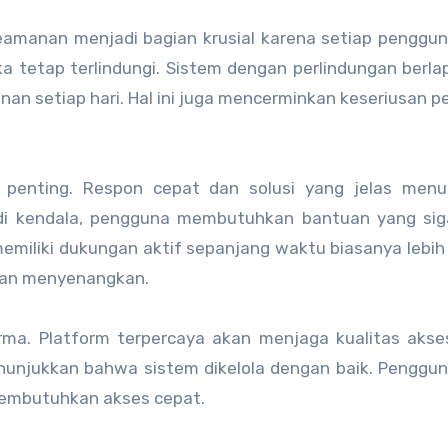
eamanan menjadi bagian krusial karena setiap penggu
a tetap terlindungi. Sistem dengan perlindungan berla
n setiap hari. Hal ini juga mencerminkan keseriusan p
r penting. Respon cepat dan solusi yang jelas menu
jadi kendala, pengguna membutuhkan bantuan yang sig
 memiliki dukungan aktif sepanjang waktu biasanya leb
dan menyenangkan.
orma. Platform terpercaya akan menjaga kualitas aks
enunjukkan bahwa sistem dikelola dengan baik. Penggu
membutuhkan akses cepat.