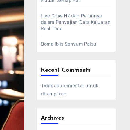
Mudah Setiap Hari
Live Draw HK dan Perannya
dalam Penyajian Data Keluaran
Real Time
Doma Iblis Senyum Palsu
Recent Comments
Tidak ada komentar untuk
ditampilkan.
Archives