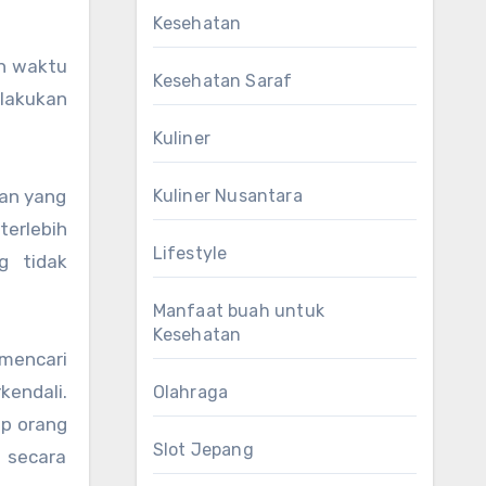
Kesehatan
an waktu
Kesehatan Saraf
lakukan
Kuliner
Kuliner Nusantara
ran yang
terlebih
Lifestyle
g tidak
Manfaat buah untuk
Kesehatan
mencari
endali.
Olahraga
ap orang
Slot Jepang
 secara