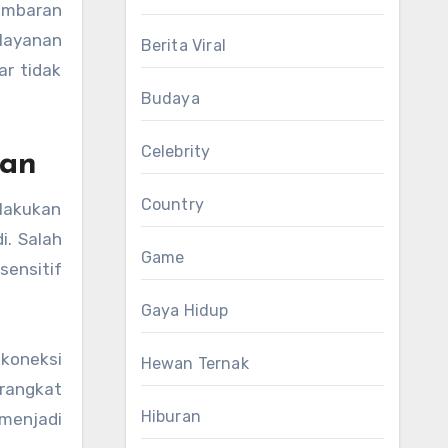
gambaran
 layanan
Berita Viral
ar tidak
Budaya
Celebrity
ian
Country
ilakukan
i. Salah
Game
ensitif
Gaya Hidup
 koneksi
Hewan Ternak
rangkat
Hiburan
 menjadi