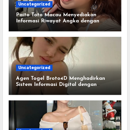
Uncategorized
Paito Toto Macau Menyediakan
Informasi Riwayat Angka dengan
Format yang Lebih Sederhana
Uncategorized
Agen Togel Broto4D Menghadirkan
Sistem Informasi Digital dengan
Navigasi yang Lebih Efisien