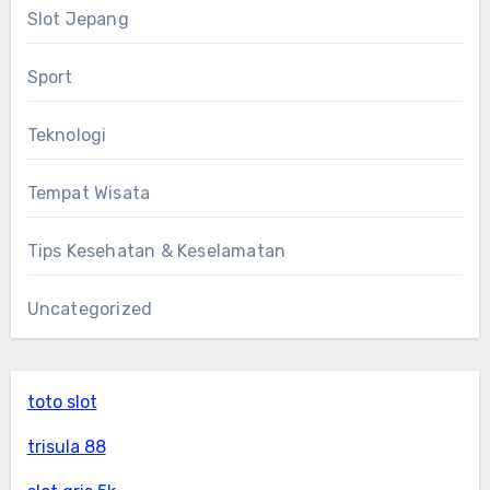
Slot Jepang
Sport
Teknologi
Tempat Wisata
Tips Kesehatan & Keselamatan
Uncategorized
toto slot
trisula 88