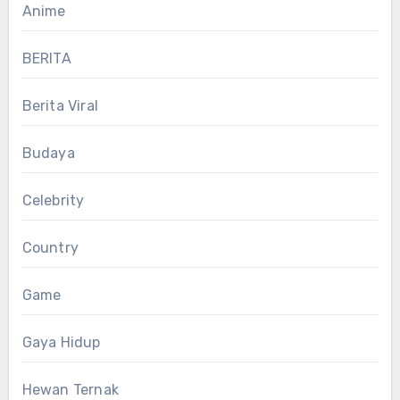
Anime
BERITA
Berita Viral
Budaya
Celebrity
Country
Game
Gaya Hidup
Hewan Ternak