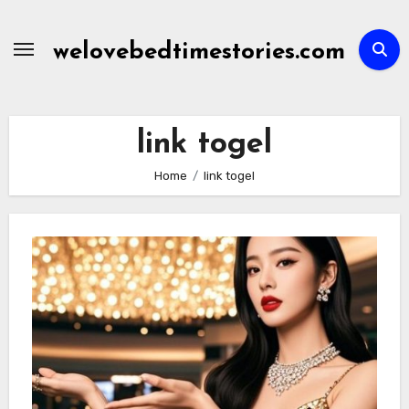
Skip
to
welovebedtimestories.com
content
link togel
Home
link togel