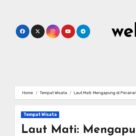
Skip
to
content
we
Home
Tempat Wisata
Laut Mati: Mengapung di Perairan
Tempat Wisata
Laut Mati: Mengapun