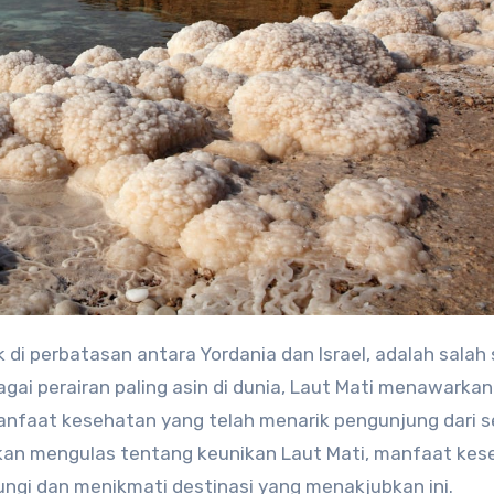
k di perbatasan antara Yordania dan Israel, adalah salah
bagai perairan paling asin di dunia, Laut Mati menawarkan
nfaat kesehatan yang telah menarik pengunjung dari s
i akan mengulas tentang keunikan Laut Mati, manfaat ke
ngi dan menikmati destinasi yang menakjubkan ini.