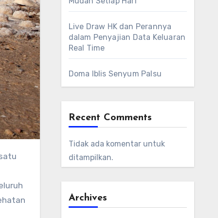
Mudah Setiap Hari
Live Draw HK dan Perannya
dalam Penyajian Data Keluaran
Real Time
Doma Iblis Senyum Palsu
Recent Comments
Tidak ada komentar untuk
 satu
ditampilkan.
eluruh
Archives
sehatan