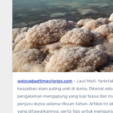
welovebedtimestories.com
– Laut Mati, terleta
keajaiban alam paling unik di dunia. Dikenal se
pengalaman mengapung yang luar biasa dan ma
penjuru dunia selama ribuan tahun. Artikel in
yang ditawarkannya, serta tips untuk mengunju