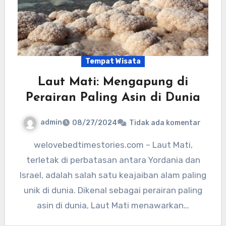
Tempat Wisata
Laut Mati: Mengapung di
Perairan Paling Asin di Dunia
admin
08/27/2024
Tidak ada komentar
welovebedtimestories.com – Laut Mati,
terletak di perbatasan antara Yordania dan
Israel, adalah salah satu keajaiban alam paling
unik di dunia. Dikenal sebagai perairan paling
asin di dunia, Laut Mati menawarkan…