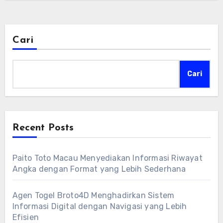
Cari
Cari
Recent Posts
Paito Toto Macau Menyediakan Informasi Riwayat
Angka dengan Format yang Lebih Sederhana
Agen Togel Broto4D Menghadirkan Sistem
Informasi Digital dengan Navigasi yang Lebih
Efisien