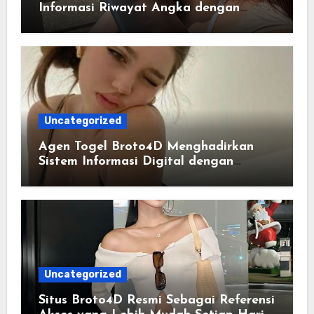
Informasi Riwayat Angka dengan
Format yang Lebih Sederhana
Uncategorized
Agen Togel Broto4D Menghadirkan
Sistem Informasi Digital dengan
Navigasi yang Lebih Efisien
Uncategorized
Situs Broto4D Resmi Sebagai Referensi