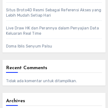
Situs Broto4D Resmi Sebagai Referensi Akses yang
Lebih Mudah Setiap Hari
Live Draw HK dan Perannya dalam Penyajian Data
Keluaran Real Time
Doma Iblis Senyum Palsu
Recent Comments
Tidak ada komentar untuk ditampilkan.
Archives