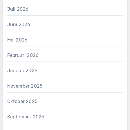
Juli 2026
Juni 2026
Mei 2026
Februari 2026
Januari 2026
November 2025
Oktober 2025
September 2025