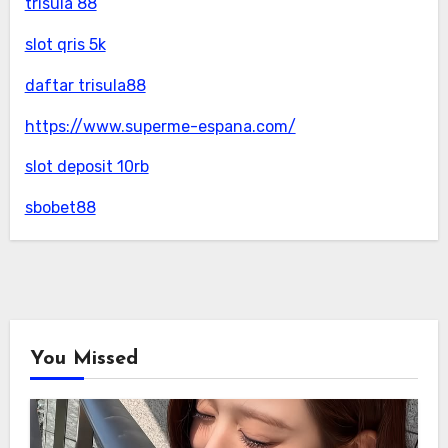
trisula 88
slot qris 5k
daftar trisula88
https://www.superme-espana.com/
slot deposit 10rb
sbobet88
You Missed