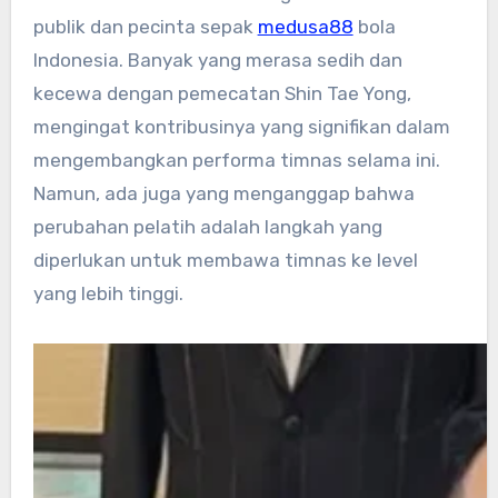
publik dan pecinta sepak
medusa88
bola
Indonesia. Banyak yang merasa sedih dan
kecewa dengan pemecatan Shin Tae Yong,
mengingat kontribusinya yang signifikan dalam
mengembangkan performa timnas selama ini.
Namun, ada juga yang menganggap bahwa
perubahan pelatih adalah langkah yang
diperlukan untuk membawa timnas ke level
yang lebih tinggi.