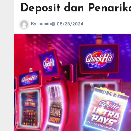
Deposit dan Penarik
By
admin
08/28/2024