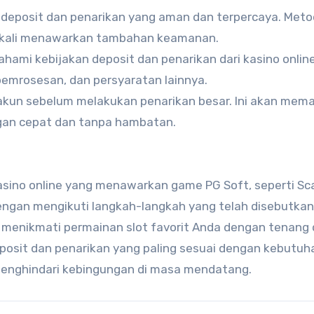
e deposit dan penarikan yang aman dan terpercaya. Met
ng kali menawarkan tambahan keamanan.
ahami kebijakan deposit dan penarikan dari kasino onlin
pemrosesan, dan persyaratan lainnya.
i akun sebelum melakukan penarikan besar. Ini akan mem
gan cepat dan tanpa hambatan.
asino online yang menawarkan game PG Soft, seperti Sc
ngan mengikuti langkah-langkah yang telah disebutkan
enikmati permainan slot favorit Anda dengan tenang
eposit dan penarikan yang paling sesuai dengan kebutu
menghindari kebingungan di masa mendatang.