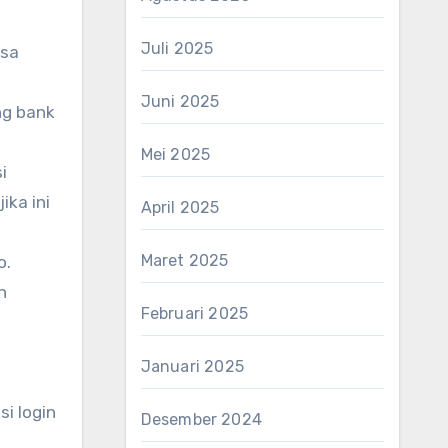
Juli 2025
ksa
Juni 2025
ng bank
Mei 2025
i
ika ini
April 2025
Maret 2025
o.
n
Februari 2025
Januari 2025
i login
Desember 2024