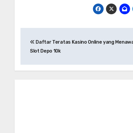
Navigasi
Daftar Teratas Kasino Online yang Menaw
pos
Slot Depo 10k