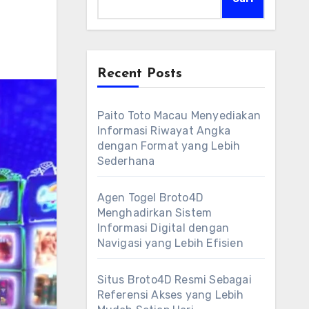
Recent Posts
Paito Toto Macau Menyediakan
Informasi Riwayat Angka
dengan Format yang Lebih
Sederhana
Agen Togel Broto4D
Menghadirkan Sistem
Informasi Digital dengan
Navigasi yang Lebih Efisien
Situs Broto4D Resmi Sebagai
Referensi Akses yang Lebih