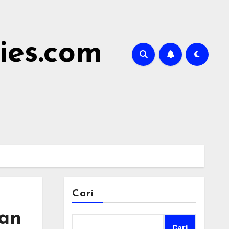
ies.com
Cari
kan
Cari