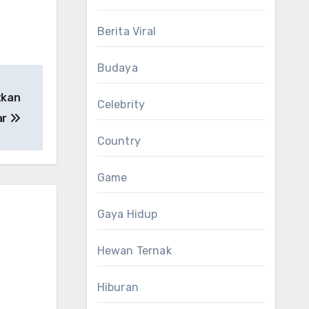
Berita Viral
Budaya
tkan
Celebrity
ar
Country
Game
Gaya Hidup
Hewan Ternak
Hiburan