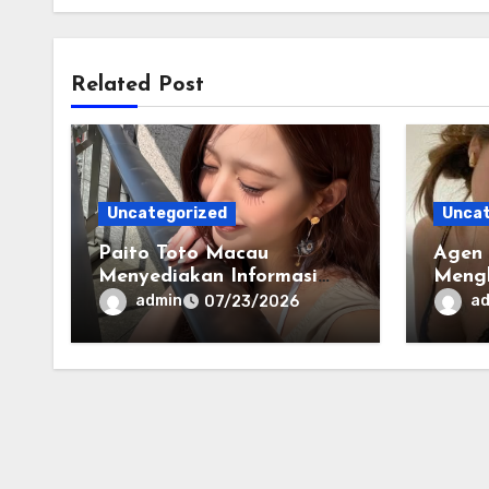
Related Post
Uncategorized
Uncat
Paito Toto Macau
Agen 
Menyediakan Informasi
Mengh
Riwayat Angka dengan
Infor
admin
a
07/23/2026
Format yang Lebih
Navig
Sederhana
Efisie