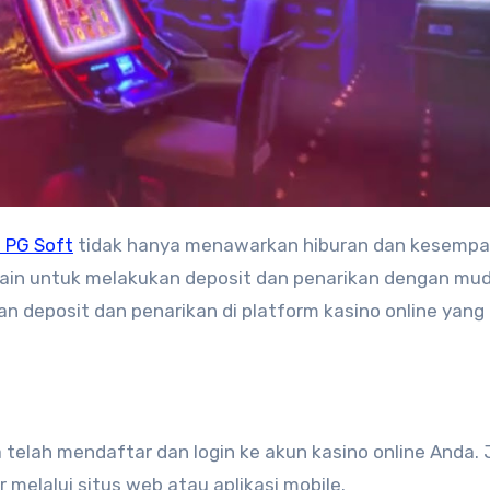
 PG Soft
tidak hanya menawarkan hiburan dan kesemp
in untuk melakukan deposit dan penarikan dengan mud
n deposit dan penarikan di platform kasino online yang
 telah mendaftar dan login ke akun kasino online Anda. 
melalui situs web atau aplikasi mobile.