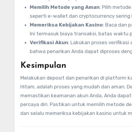
Memilih Metode yang Aman
: Pilih metod
seperti e-wallet dan cryptocurrency seri
Memeriksa Kebijakan Kasino
: Baca dan p
Ini termasuk biaya transaksi, batas waktu 
Verifikasi Akun
: Lakukan proses verifikas
bahwa penarikan Anda dapat diproses den
Kesimpulan
Melakukan deposit dan penarikan di platform k
Hitam, adalah proses yang mudah dan aman. De
memastikan keamanan akun Anda, Anda dapat m
percaya diri. Pastikan untuk memilih metode d
dan selalu memeriksa kebijakan kasino untuk 