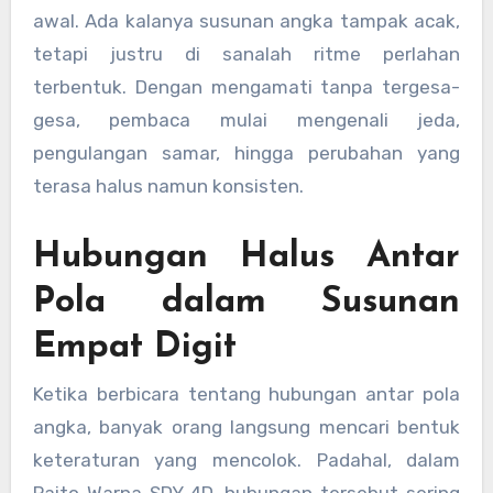
awal. Ada kalanya susunan angka tampak acak,
tetapi justru di sanalah ritme perlahan
terbentuk. Dengan mengamati tanpa tergesa-
gesa, pembaca mulai mengenali jeda,
pengulangan samar, hingga perubahan yang
terasa halus namun konsisten.
Hubungan Halus Antar
Pola dalam Susunan
Empat Digit
Ketika berbicara tentang hubungan antar pola
angka, banyak orang langsung mencari bentuk
keteraturan yang mencolok. Padahal, dalam