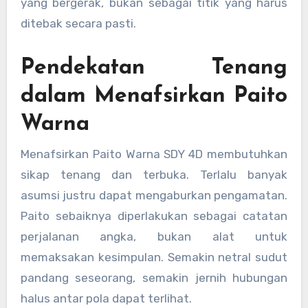
yang bergerak, bukan sebagai titik yang harus
ditebak secara pasti.
Pendekatan Tenang
dalam Menafsirkan Paito
Warna
Menafsirkan Paito Warna SDY 4D membutuhkan
sikap tenang dan terbuka. Terlalu banyak
asumsi justru dapat mengaburkan pengamatan.
Paito sebaiknya diperlakukan sebagai catatan
perjalanan angka, bukan alat untuk
memaksakan kesimpulan. Semakin netral sudut
pandang seseorang, semakin jernih hubungan
halus antar pola dapat terlihat.