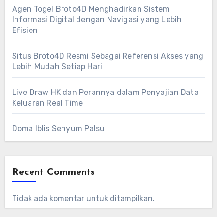
Agen Togel Broto4D Menghadirkan Sistem
Informasi Digital dengan Navigasi yang Lebih
Efisien
Situs Broto4D Resmi Sebagai Referensi Akses yang
Lebih Mudah Setiap Hari
Live Draw HK dan Perannya dalam Penyajian Data
Keluaran Real Time
Doma Iblis Senyum Palsu
Recent Comments
Tidak ada komentar untuk ditampilkan.