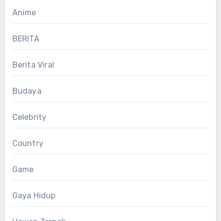
Anime
BERITA
Berita Viral
Budaya
Celebrity
Country
Game
Gaya Hidup