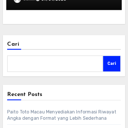
Cari
Cari
Recent Posts
Paito Toto Macau Menyediakan Informasi Riwayat
Angka dengan Format yang Lebih Sederhana