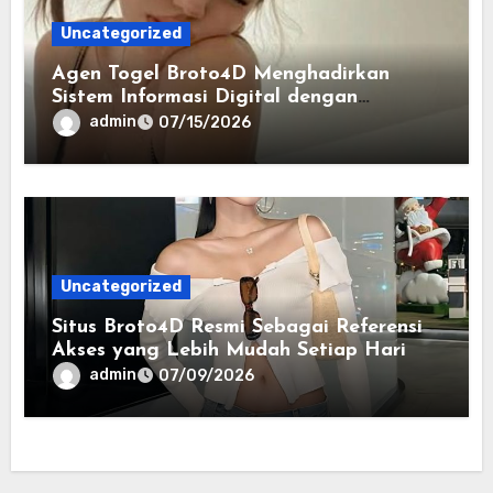
Uncategorized
Agen Togel Broto4D Menghadirkan
Sistem Informasi Digital dengan
Navigasi yang Lebih Efisien
admin
07/15/2026
Uncategorized
Situs Broto4D Resmi Sebagai Referensi
Akses yang Lebih Mudah Setiap Hari
admin
07/09/2026