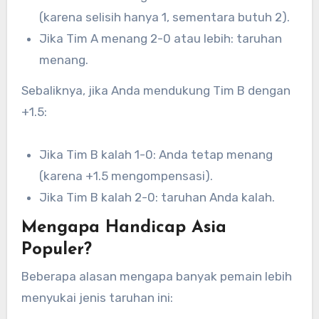
(karena selisih hanya 1, sementara butuh 2).
Jika Tim A menang 2-0 atau lebih: taruhan
menang.
Sebaliknya, jika Anda mendukung Tim B dengan
+1.5:
Jika Tim B kalah 1-0: Anda tetap menang
(karena +1.5 mengompensasi).
Jika Tim B kalah 2-0: taruhan Anda kalah.
Mengapa Handicap Asia
Populer?
Beberapa alasan mengapa banyak pemain lebih
menyukai jenis taruhan ini: