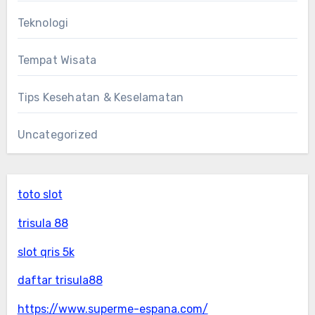
Teknologi
Tempat Wisata
Tips Kesehatan & Keselamatan
Uncategorized
toto slot
trisula 88
slot qris 5k
daftar trisula88
https://www.superme-espana.com/