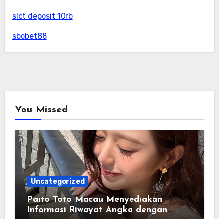
slot deposit 10rb
sbobet88
You Missed
Uncategorized
Paito Toto Macau Menyediakan
Informasi Riwayat Angka dengan