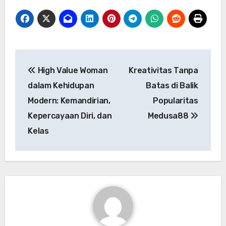
Navigasi
High Value Woman
Kreativitas Tanpa
pos
dalam Kehidupan
Batas di Balik
Modern: Kemandirian,
Popularitas
Kepercayaan Diri, dan
Medusa88
Kelas