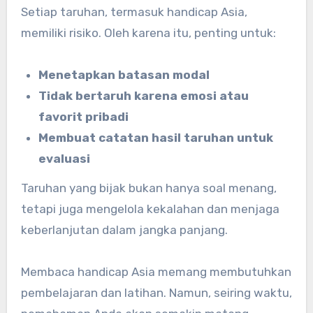
Setiap taruhan, termasuk handicap Asia,
memiliki risiko. Oleh karena itu, penting untuk:
Menetapkan batasan modal
Tidak bertaruh karena emosi atau
favorit pribadi
Membuat catatan hasil taruhan untuk
evaluasi
Taruhan yang bijak bukan hanya soal menang,
tetapi juga mengelola kekalahan dan menjaga
keberlanjutan dalam jangka panjang.
Membaca handicap Asia memang membutuhkan
pembelajaran dan latihan. Namun, seiring waktu,