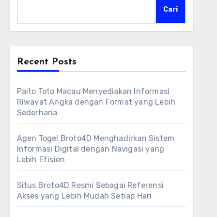
Cari
Recent Posts
Paito Toto Macau Menyediakan Informasi
Riwayat Angka dengan Format yang Lebih
Sederhana
Agen Togel Broto4D Menghadirkan Sistem
Informasi Digital dengan Navigasi yang
Lebih Efisien
Situs Broto4D Resmi Sebagai Referensi
Akses yang Lebih Mudah Setiap Hari