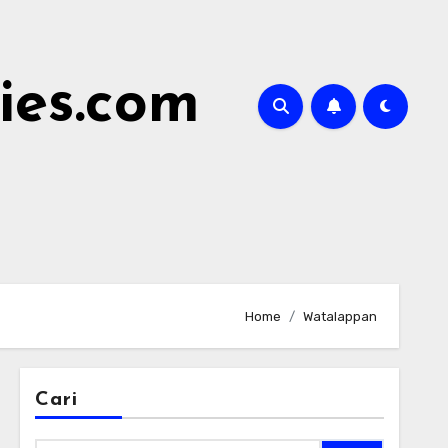
ies.com
Home
Watalappan
Cari