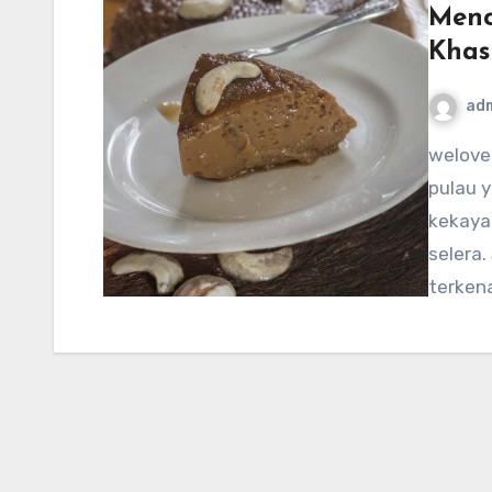
Menc
Khas
ad
welovebedtimestories.com – Sri Lanka, sebuah negara
pulau y
kekaya
selera
terkena