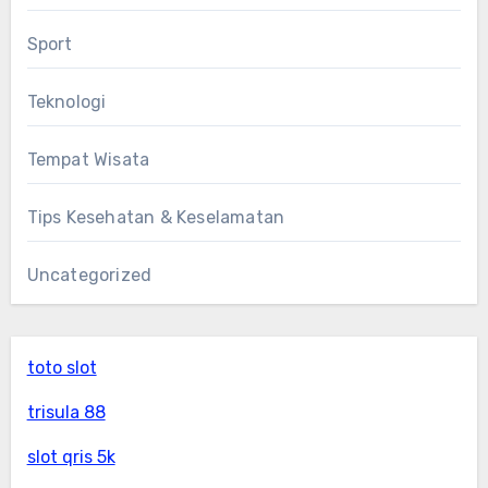
Sport
Teknologi
Tempat Wisata
Tips Kesehatan & Keselamatan
Uncategorized
toto slot
trisula 88
slot qris 5k