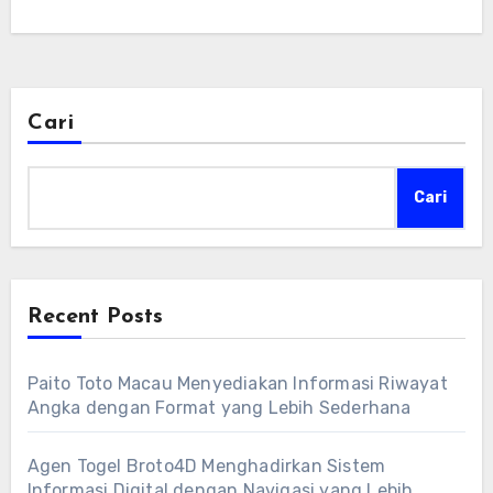
Cari
Cari
Recent Posts
Paito Toto Macau Menyediakan Informasi Riwayat
Angka dengan Format yang Lebih Sederhana
Agen Togel Broto4D Menghadirkan Sistem
Informasi Digital dengan Navigasi yang Lebih