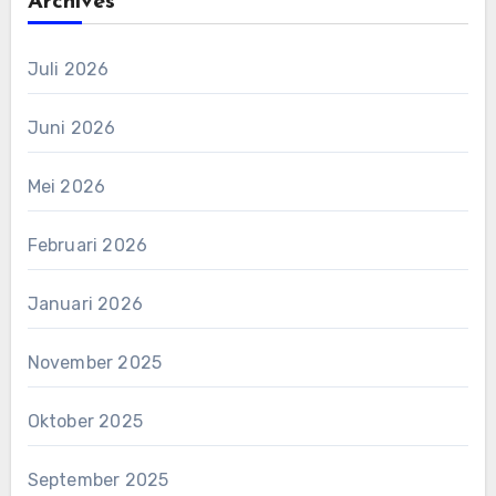
Archives
Juli 2026
Juni 2026
Mei 2026
Februari 2026
Januari 2026
November 2025
Oktober 2025
September 2025