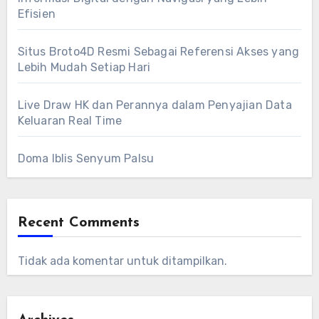
Efisien
Situs Broto4D Resmi Sebagai Referensi Akses yang
Lebih Mudah Setiap Hari
Live Draw HK dan Perannya dalam Penyajian Data
Keluaran Real Time
Doma Iblis Senyum Palsu
Recent Comments
Tidak ada komentar untuk ditampilkan.