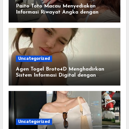
Paito Toto Macau Menyediakan
Informasi Riwayat Angka dengan
Format yang Lebih Sederhana
Uncategorized
Agen Togel Broto4D Menghadirkan
Sistem Informasi Digital dengan
Navigasi yang Lebih Efisien
Uncategorized