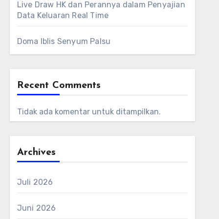
Live Draw HK dan Perannya dalam Penyajian
Data Keluaran Real Time
Doma Iblis Senyum Palsu
Recent Comments
Tidak ada komentar untuk ditampilkan.
Archives
Juli 2026
Juni 2026