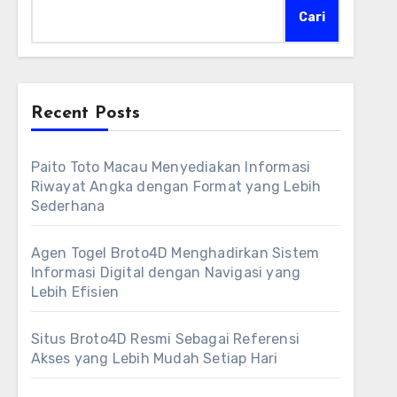
Cari
Recent Posts
Paito Toto Macau Menyediakan Informasi
Riwayat Angka dengan Format yang Lebih
Sederhana
Agen Togel Broto4D Menghadirkan Sistem
Informasi Digital dengan Navigasi yang
Lebih Efisien
Situs Broto4D Resmi Sebagai Referensi
Akses yang Lebih Mudah Setiap Hari