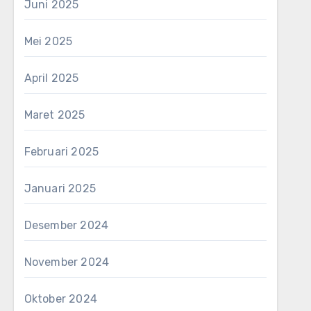
Juni 2025
Mei 2025
April 2025
Maret 2025
Februari 2025
Januari 2025
Desember 2024
November 2024
Oktober 2024