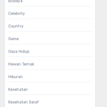
Budaya
Celebrity
Country
Game
Gaya Hidup
Hewan Ternak
Hiburan
Kesehatan
Kesehatan Saraf