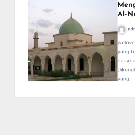
Meng
Al-N
ad
welovebedtimestories.com – Masjid Agung Al-Nuri,
yang te
berseja
Dikena
yang…