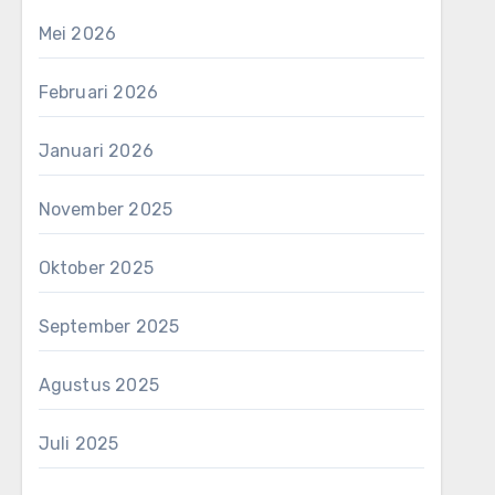
Mei 2026
Februari 2026
Januari 2026
November 2025
Oktober 2025
September 2025
Agustus 2025
Juli 2025