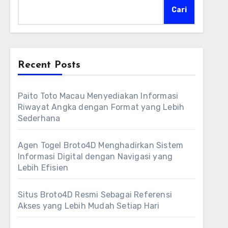
Cari
Recent Posts
Paito Toto Macau Menyediakan Informasi
Riwayat Angka dengan Format yang Lebih
Sederhana
Agen Togel Broto4D Menghadirkan Sistem
Informasi Digital dengan Navigasi yang
Lebih Efisien
Situs Broto4D Resmi Sebagai Referensi
Akses yang Lebih Mudah Setiap Hari