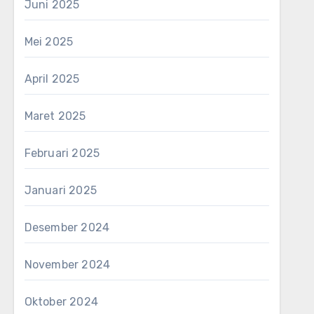
Juni 2025
Mei 2025
April 2025
Maret 2025
Februari 2025
Januari 2025
Desember 2024
November 2024
Oktober 2024