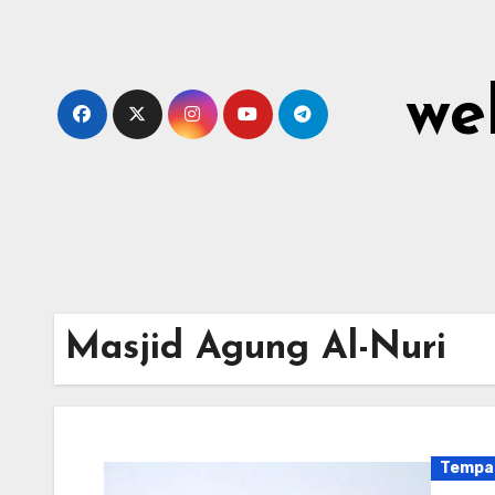
Skip
to
content
we
Masjid Agung Al-Nuri
Tempa