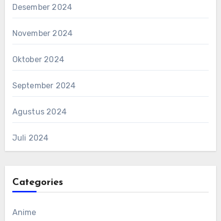
Desember 2024
November 2024
Oktober 2024
September 2024
Agustus 2024
Juli 2024
Categories
Anime