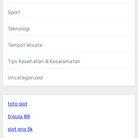
Sport
Teknologi
Tempat Wisata
Tips Kesehatan & Keselamatan
Uncategorized
toto slot
trisula 88
slot qris 5k