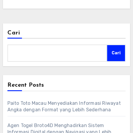
Cari
Cari
Recent Posts
Paito Toto Macau Menyediakan Informasi Riwayat
Angka dengan Format yang Lebih Sederhana
Agen Togel Broto4D Menghadirkan Sistem
Informasi Digital dengan Navigasi yang Lebih