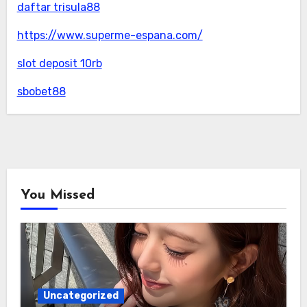
daftar trisula88
https://www.superme-espana.com/
slot deposit 10rb
sbobet88
You Missed
Uncategorized