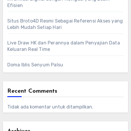
Efisien
Situs Broto4D Resmi Sebagai Referensi Akses yang
Lebih Mudah Setiap Hari
Live Draw HK dan Perannya dalam Penyajian Data
Keluaran Real Time
Doma Iblis Senyum Palsu
Recent Comments
Tidak ada komentar untuk ditampilkan.