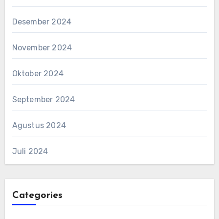
Desember 2024
November 2024
Oktober 2024
September 2024
Agustus 2024
Juli 2024
Categories