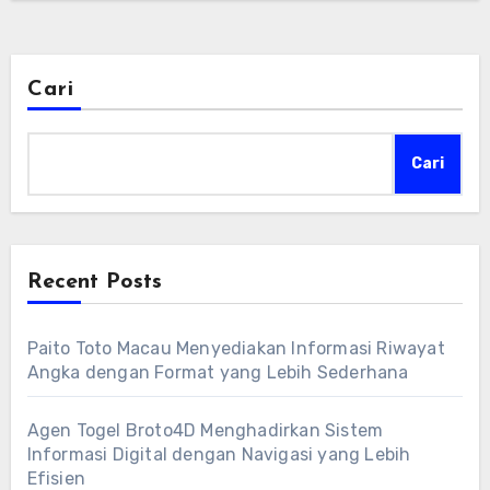
Cari
Cari
Recent Posts
Paito Toto Macau Menyediakan Informasi Riwayat
Angka dengan Format yang Lebih Sederhana
Agen Togel Broto4D Menghadirkan Sistem
Informasi Digital dengan Navigasi yang Lebih
Efisien