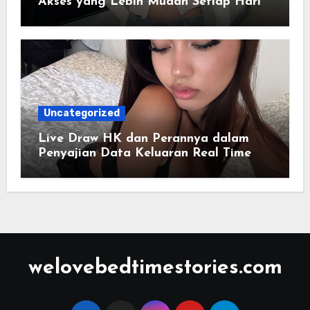
Akses yang Lebih Mudah Setiap Hari
Uncategorized
Live Draw HK dan Perannya dalam
Penyajian Data Keluaran Real Time
welovebedtimestories.com