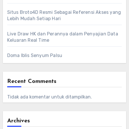
Situs Broto4D Resmi Sebagai Referensi Akses yang
Lebih Mudah Setiap Hari
Live Draw HK dan Perannya dalam Penyajian Data
Keluaran Real Time
Doma Iblis Senyum Palsu
Recent Comments
Tidak ada komentar untuk ditampilkan.
Archives