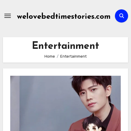
Skip
to
welovebedtimestories.com
content
Entertainment
Home
Entertainment