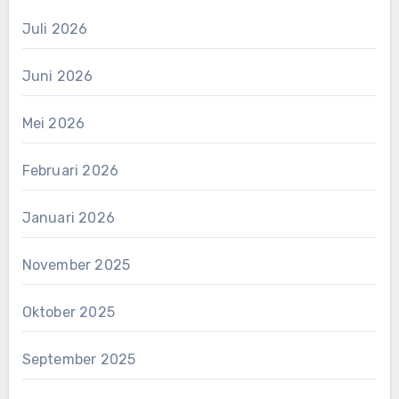
Juli 2026
Juni 2026
Mei 2026
Februari 2026
Januari 2026
November 2025
Oktober 2025
September 2025