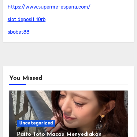
https://www.superme-espana.com/
slot deposit 10rb
sbobet88
You Missed
Uncategorized
Paito Toto Macau Menyediakan