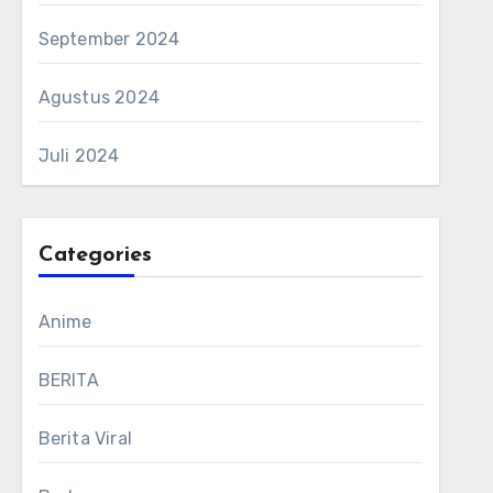
September 2024
Agustus 2024
Juli 2024
Categories
Anime
BERITA
Berita Viral