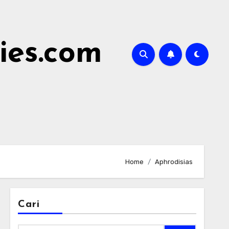
ies.com
Home
Aphrodisias
Cari