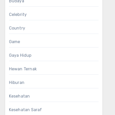
Budaya
Celebrity
Country
Game
Gaya Hidup
Hewan Ternak
Hiburan
Kesehatan
Kesehatan Saraf